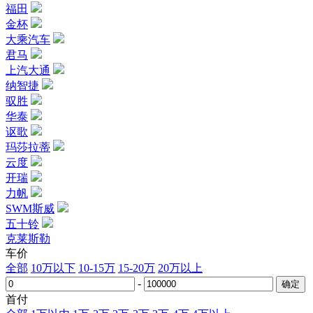
福田
金杯
大乘汽车
君马
上汽大通
纳智捷
驭胜
华泰
讴歌
玛莎拉蒂
云度
开瑞
力帆
SWM斯威
五十铃
克莱斯勒
车价
全部
10万以下
10-15万
15-20万
20万以上
-
首付