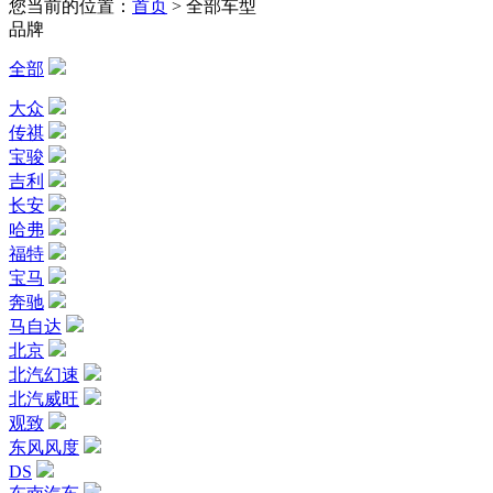
您当前的位置：
首页
>
全部车型
品牌
全部
大众
传祺
宝骏
吉利
长安
哈弗
福特
宝马
奔驰
马自达
北京
北汽幻速
北汽威旺
观致
东风风度
DS