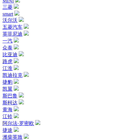
MINI
三菱
smart
沃尔沃
五菱汽车
英菲尼迪
一汽
众泰
比亚迪
路虎
江淮
凯迪拉克
捷豹
凯翼
斯巴鲁
斯柯达
黄海
江铃
阿尔法·罗密欧
捷途
潍柴英致