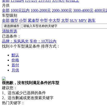
全部
1万以内
1万-2万
2万-3万
3万-4万
4万以上
月供
全部
1000元以内
1000-2000元
2000-3000元
3000-4000元
4000
车型级别
全部
微型
小型
紧凑型
中型
中大型
大型
SUV
MPV
跑车
清除所选
已选条件：
品牌：东风风光
车价：10万以内
找到
0
个车型满足条件
排序方式：
默认
价格
首付
月供
很抱歉，没有找到满足条件的车型
建议您：
1、适当减少已选择的条件
2、适当删减或更改搜索关键字
热门关键字：