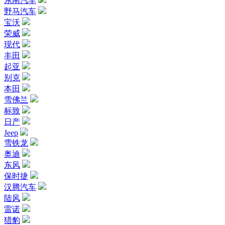
东南汽车
野马汽车
宝沃
荣威
现代
丰田
起亚
别克
本田
雪佛兰
标致
日产
Jeep
雪铁龙
奥迪
东风
保时捷
汉腾汽车
陆风
雷诺
猎豹