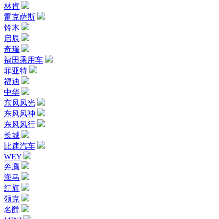
林肯
雷克萨斯
铃木
启辰
奇瑞
福田乘用车
菲亚特
福迪
中华
东风风光
东风风神
东风风行
长城
比速汽车
WEY
奔腾
海马
红旗
领克
名爵