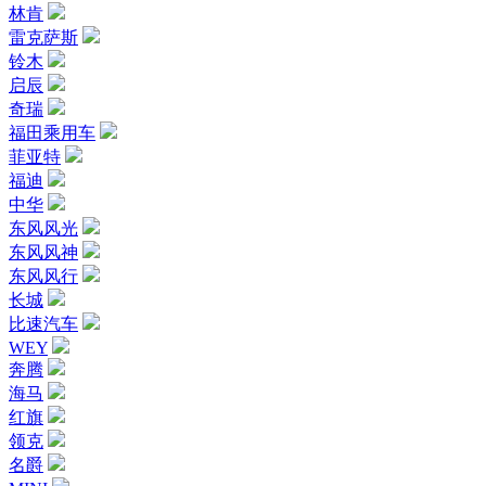
林肯
雷克萨斯
铃木
启辰
奇瑞
福田乘用车
菲亚特
福迪
中华
东风风光
东风风神
东风风行
长城
比速汽车
WEY
奔腾
海马
红旗
领克
名爵