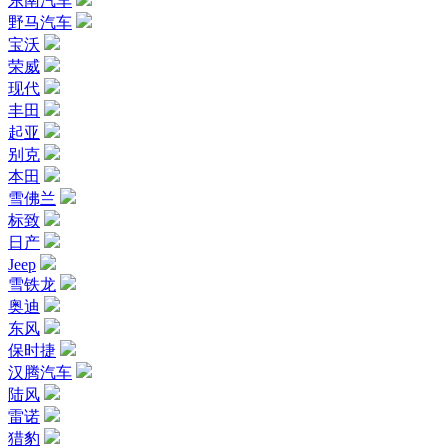
东南汽车
野马汽车
宝沃
荣威
现代
丰田
起亚
别克
本田
雪佛兰
标致
日产
Jeep
雪铁龙
奥迪
东风
保时捷
汉腾汽车
陆风
雷诺
猎豹