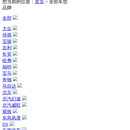
您当前的位置：
首页
>
全部车型
品牌
全部
大众
传祺
宝骏
吉利
长安
哈弗
福特
宝马
奔驰
马自达
北京
北汽幻速
北汽威旺
观致
东风风度
DS