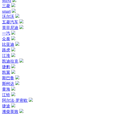
MINI
三菱
smart
沃尔沃
五菱汽车
英菲尼迪
一汽
众泰
比亚迪
路虎
江淮
凯迪拉克
捷豹
凯翼
斯巴鲁
斯柯达
黄海
江铃
阿尔法·罗密欧
捷途
潍柴英致