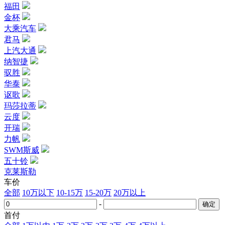
福田
金杯
大乘汽车
君马
上汽大通
纳智捷
驭胜
华泰
讴歌
玛莎拉蒂
云度
开瑞
力帆
SWM斯威
五十铃
克莱斯勒
车价
全部
10万以下
10-15万
15-20万
20万以上
-
首付