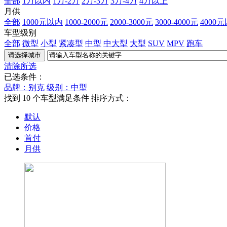
全部
1万以内
1万-2万
2万-3万
3万-4万
4万以上
月供
全部
1000元以内
1000-2000元
2000-3000元
3000-4000元
4000
车型级别
全部
微型
小型
紧凑型
中型
中大型
大型
SUV
MPV
跑车
清除所选
已选条件：
品牌：别克
级别：中型
找到
10
个车型满足条件
排序方式：
默认
价格
首付
月供