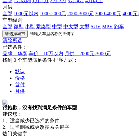
全部
1万以内
1万-2万
2万-3万
3万-4万
4万以上
月供
全部
1000元以内
1000-2000元
2000-3000元
3000-4000元
4000
车型级别
全部
微型
小型
紧凑型
中型
中大型
大型
SUV
MPV
跑车
清除所选
已选条件：
品牌：华泰
车价：10万以内
月供：2000元-3000元
找到
0
个车型满足条件
排序方式：
默认
价格
首付
月供
很抱歉，没有找到满足条件的车型
建议您：
1、适当减少已选择的条件
2、适当删减或更改搜索关键字
热门关键字：