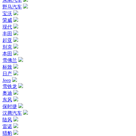
东南汽车
野马汽车
宝沃
荣威
现代
丰田
起亚
别克
本田
雪佛兰
标致
日产
Jeep
雪铁龙
奥迪
东风
保时捷
汉腾汽车
陆风
雷诺
猎豹