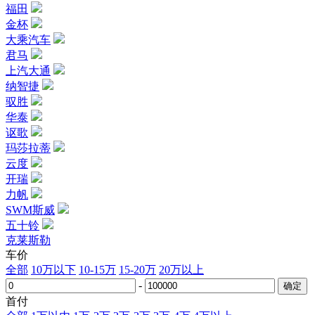
福田
金杯
大乘汽车
君马
上汽大通
纳智捷
驭胜
华泰
讴歌
玛莎拉蒂
云度
开瑞
力帆
SWM斯威
五十铃
克莱斯勒
车价
全部
10万以下
10-15万
15-20万
20万以上
-
首付