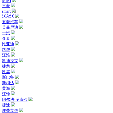
MINI
三菱
smart
沃尔沃
五菱汽车
英菲尼迪
一汽
众泰
比亚迪
路虎
江淮
凯迪拉克
捷豹
凯翼
斯巴鲁
斯柯达
黄海
江铃
阿尔法·罗密欧
捷途
潍柴英致