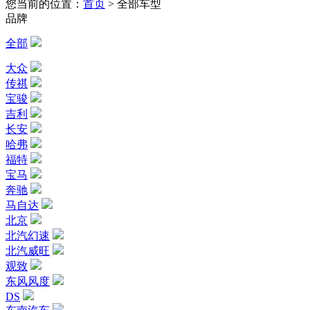
您当前的位置：
首页
>
全部车型
品牌
全部
大众
传祺
宝骏
吉利
长安
哈弗
福特
宝马
奔驰
马自达
北京
北汽幻速
北汽威旺
观致
东风风度
DS