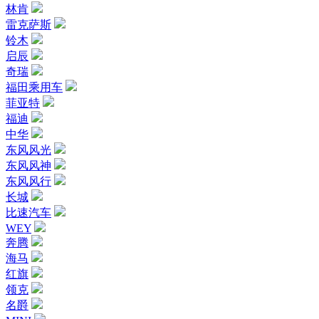
林肯
雷克萨斯
铃木
启辰
奇瑞
福田乘用车
菲亚特
福迪
中华
东风风光
东风风神
东风风行
长城
比速汽车
WEY
奔腾
海马
红旗
领克
名爵