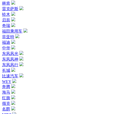
林肯
雷克萨斯
铃木
启辰
奇瑞
福田乘用车
菲亚特
福迪
中华
东风风光
东风风神
东风风行
长城
比速汽车
WEY
奔腾
海马
红旗
领克
名爵