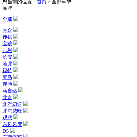
您当前的位置：
首页
>
全部车型
品牌
全部
大众
传祺
宝骏
吉利
长安
哈弗
福特
宝马
奔驰
马自达
北京
北汽幻速
北汽威旺
观致
东风风度
DS