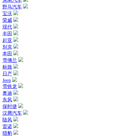
东南汽车
野马汽车
宝沃
荣威
现代
丰田
起亚
别克
本田
雪佛兰
标致
日产
Jeep
雪铁龙
奥迪
东风
保时捷
汉腾汽车
陆风
雷诺
猎豹