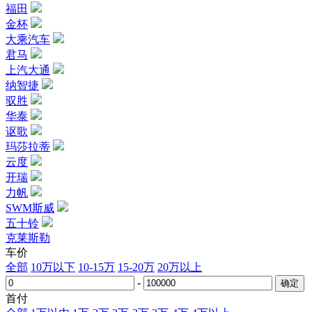
福田
金杯
大乘汽车
君马
上汽大通
纳智捷
驭胜
华泰
讴歌
玛莎拉蒂
云度
开瑞
力帆
SWM斯威
五十铃
克莱斯勒
车价
全部
10万以下
10-15万
15-20万
20万以上
-
首付