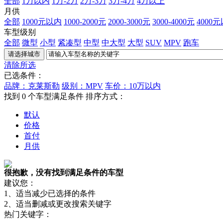
全部
1万以内
1万-2万
2万-3万
3万-4万
4万以上
月供
全部
1000元以内
1000-2000元
2000-3000元
3000-4000元
4000
车型级别
全部
微型
小型
紧凑型
中型
中大型
大型
SUV
MPV
跑车
清除所选
已选条件：
品牌：克莱斯勒
级别：MPV
车价：10万以内
找到
0
个车型满足条件
排序方式：
默认
价格
首付
月供
很抱歉，没有找到满足条件的车型
建议您：
1、适当减少已选择的条件
2、适当删减或更改搜索关键字
热门关键字：