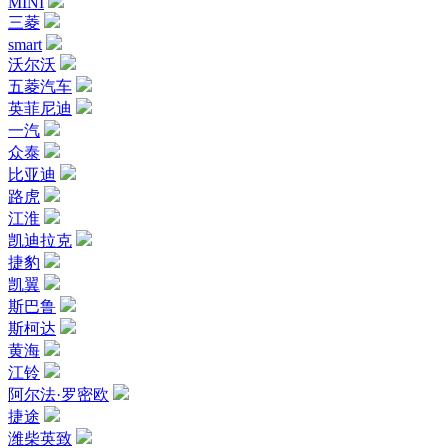
MINI
三菱
smart
沃尔沃
五菱汽车
英菲尼迪
一汽
众泰
比亚迪
路虎
江淮
凯迪拉克
捷豹
凯翼
斯巴鲁
斯柯达
黄海
江铃
阿尔法·罗密欧
捷途
潍柴英致