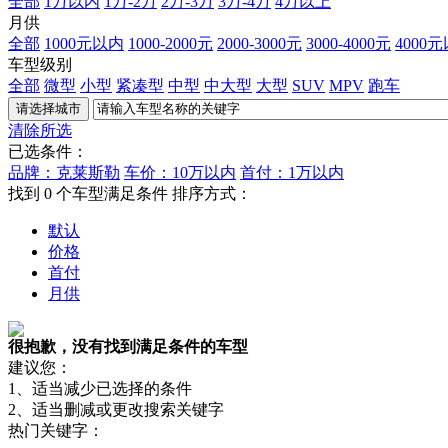
全部
1万以内
1万-2万
2万-3万
3万-4万
4万以上
月供
全部
1000元以内
1000-2000元
2000-3000元
3000-4000元
4000
车型级别
全部
微型
小型
紧凑型
中型
中大型
大型
SUV
MPV
跑车
清除所选
已选条件：
品牌：克莱斯勒
车价：10万以内
首付：1万以内
找到
0
个车型满足条件
排序方式：
默认
价格
首付
月供
很抱歉，没有找到满足条件的车型
建议您：
1、适当减少已选择的条件
2、适当删减或更改搜索关键字
热门关键字：