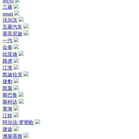
MINI
三菱
smart
沃尔沃
五菱汽车
英菲尼迪
一汽
众泰
比亚迪
路虎
江淮
凯迪拉克
捷豹
凯翼
斯巴鲁
斯柯达
黄海
江铃
阿尔法·罗密欧
捷途
潍柴英致