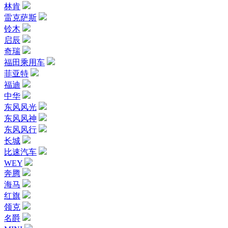
林肯
雷克萨斯
铃木
启辰
奇瑞
福田乘用车
菲亚特
福迪
中华
东风风光
东风风神
东风风行
长城
比速汽车
WEY
奔腾
海马
红旗
领克
名爵