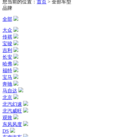
您当前的位置：
首页
>
全部车型
品牌
全部
大众
传祺
宝骏
吉利
长安
哈弗
福特
宝马
奔驰
马自达
北京
北汽幻速
北汽威旺
观致
东风风度
DS