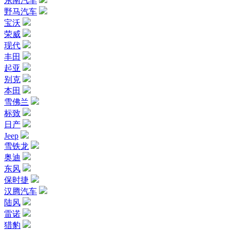
东南汽车
野马汽车
宝沃
荣威
现代
丰田
起亚
别克
本田
雪佛兰
标致
日产
Jeep
雪铁龙
奥迪
东风
保时捷
汉腾汽车
陆风
雷诺
猎豹