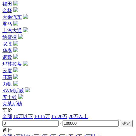
福田
金杯
大乘汽车
君马
上汽大通
纳智捷
驭胜
华泰
讴歌
玛莎拉蒂
云度
开瑞
力帆
SWM斯威
五十铃
克莱斯勒
车价
全部
10万以下
10-15万
15-20万
20万以上
-
首付